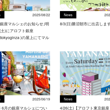
s
2025/08/22
News
202
の銀座マルシェのお知らせ｣明
8/3(日)勝沼朝市に出店しま
23(土)にアロフト銀座
fttokyoginza )の屋上にてマル
参加します。
s
2025/06/19
News
202
5年 6月の銀座マルシェについ
4/26(土)【アロフト東京銀座