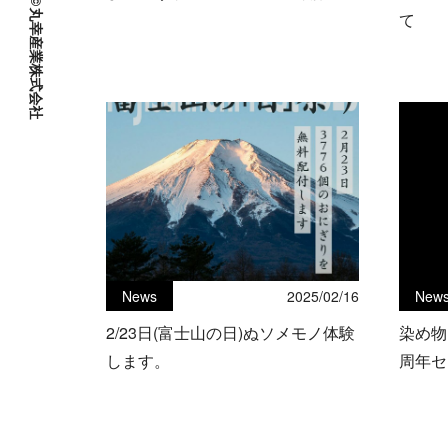
©
丸
て
幸
産
業
株
式
会
社
News
2025/02/16
New
2/23日(富士山の日)ぬソメモノ体験
染め物
します。
周年セ