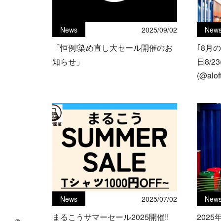
News
2025/09/02
New
「恒例!染め直し大セール開催のお
｢8月
知らせ」
日8/
(@alo
シェに
News
2025/07/02
New
まるこうサマーセール2025開催!!
202