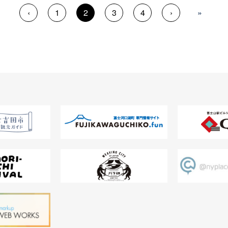
‹
1
2
3
4
›
»