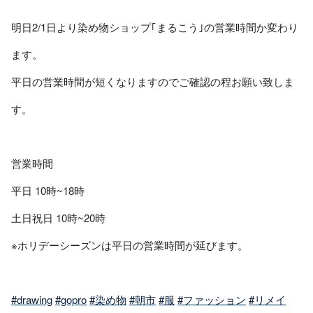
⁡明日2/1日より⁡染め物ショップ｢まるこう｣の営業時間か変わり
ます。⁡
⁡⁡平日の営業時間が短くなりますのでご確認の程お願い致しま
す。⁡
⁡営業時間⁡
⁡平日 10時~18時⁡
土日⁡祝日 10時~20時⁡
⁡⁡※ホリデーシーズンは平日の営業時間が延びます。⁡
#drawing
#gopro
#染め物
#朝市
#服
#ファッション
#リメイ