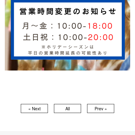
« Next
All
Prev »