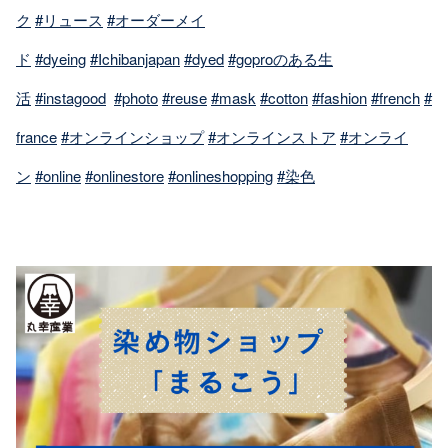
ク
#リュース
#オーダーメイ
ド
#dyeing
#Ichibanjapan
#dyed
#goproのある生
活
#instagood
#photo
#reuse
#mask
#cotton
#fashion
#french
#
france
#オンラインショップ
#オンラインストア
#オンライ
ン
#online
#onlinestore
#onlineshopping
#染色