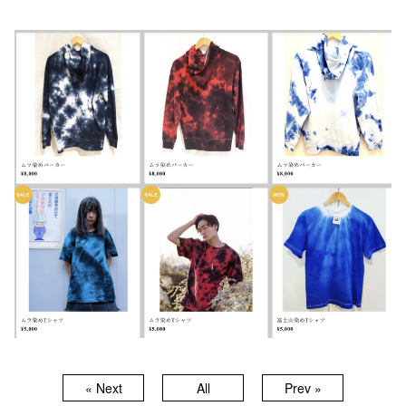
« Next
All
Prev »